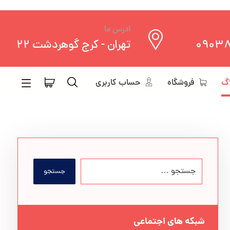
آدرس ما
0903
تهران - کرج گوهردشت 22
اگ
فروشگاه
حساب کاربری
جستجو
شبکه های اجتماعی