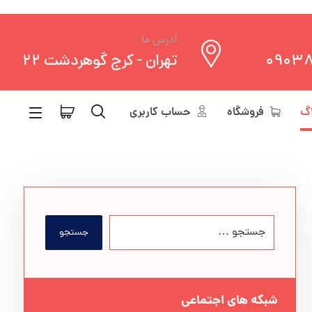
آدرس ما
0903
تهران - کرج گوهردشت 22
اگ
فروشگاه
حساب کاربری
جستجو
شبکه های اجتماعی