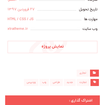
تاریخ تحویل
27 فروردین 1397
مهارت ها
HTML / CSS / JS
وب سایت
xtratheme.ir
نمایش پروژه
تجاری
تجارت
جدید
طراحی
وب
وردپرس