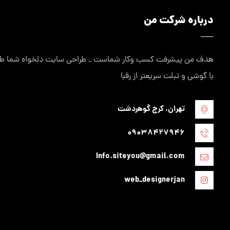
درباره شرکت من
هدف من پیشرفت کسب وکار شماست _ طراحی سایت دلخواه شما طراح
با گوشی و تبلت سریعتر از رقبا
تهران، کرج گوهردشت
09038427946
Info.siteyou@gmail.com
web_designerjan