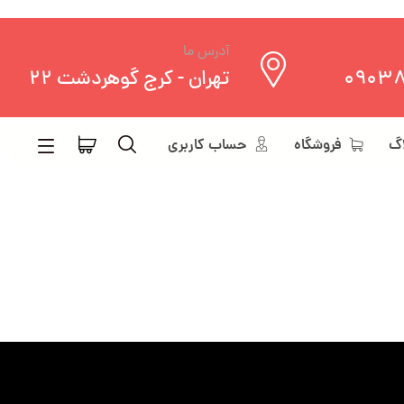
آدرس ما
0903
تهران - کرج گوهردشت 22
اگ
فروشگاه
حساب کاربری