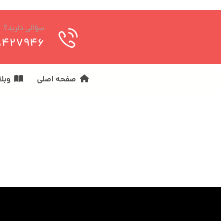
سؤالی دارید؟
8427946
صفحه اصلی
وبل