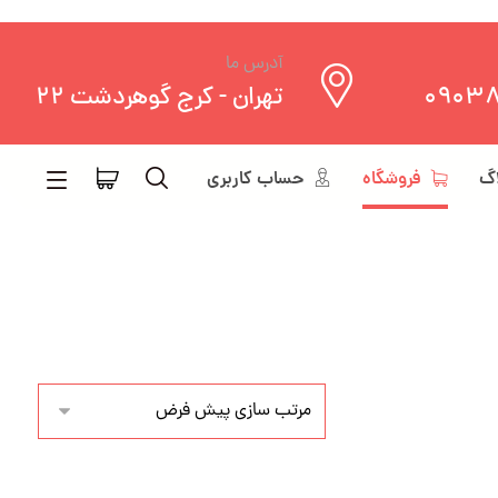
آدرس ما
0903
تهران - کرج گوهردشت 22
اگ
فروشگاه
حساب کاربری