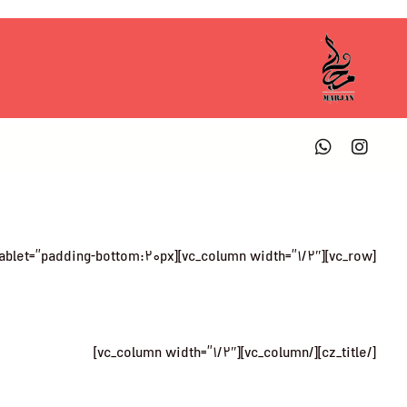
[vc_row][vc_column width=”1/2″][cz_title id=”cz_19690″ sk_overall=”padding-top:6px;” sk_overall_tablet=”padding-bottom:20px;”]
NEWSLETTER
SUBSCRIBE TO OUR
[/cz_title][/vc_column][vc_column width=”1/2″]