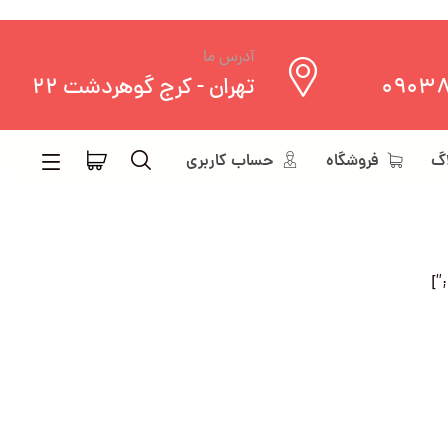
آدرس ما
0903
تهران - کرج گوهردشت 22
اگ
فروشگاه
حساب کاربری