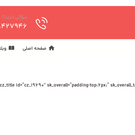
سؤالی دارید؟
8427946
صفحه اصلی
وبل